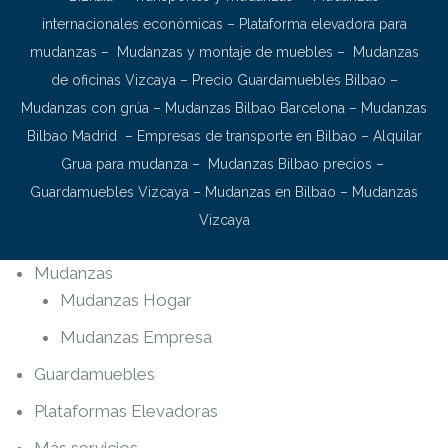
internacionales económicas
–
Plataforma elevadora para
mudanzas
–
Mudanzas y montaje de muebles
–
Mudanzas
de oficinas Vizcaya
–
Precio Guardamuebles Bilbao
–
Mudanzas con grúa
–
Mudanzas Bilbao Barcelona
–
Mudanzas
Bilbao Madrid
–
Empresas de transporte en Bilbao
–
Alquilar
Grua para mudanza
–
Mudanzas Bilbao precios
–
Guardamuebles Vizcaya
–
Mudanzas en Bilbao
–
Mudanzas
Vizcaya
Mudanzas
Mudanzas Hogar
Mudanzas Empresa
Guardamuebles
Plataformas Elevadoras
Más servicios