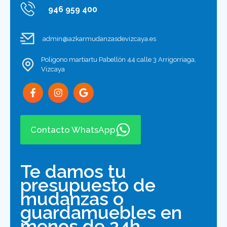
946 959 400
admin@azkarmudanzasdevizcaya.es
Poligono martiartu Pabellón 44 calle 3 Arrigorriaga,
Vizcaya
Contacto WhatsApp
Te damos tu
presupuesto de
mudanzas o
guardamuebles en
menos de 24h