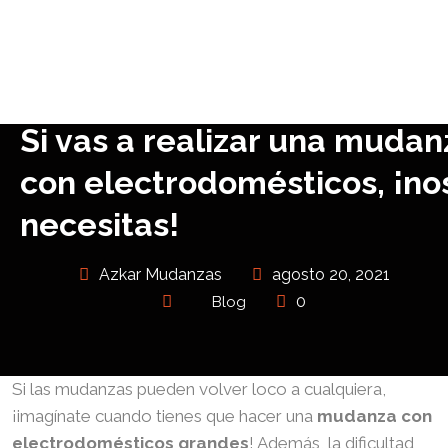
Si vas a realizar una mudan
con electrodomésticos, ¡no
necesitas!
Azkar Mudanzas
agosto 20, 2021
0
Blog
Si las mudanzas pueden volver loco a cualquiera,
¡imagínate cuando tienes que hacer una
mudanza con
electrodomésticos grandes
! Además, la dificultad