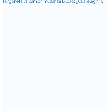
Furgoneta vs camión mudanza Bilbao: ¿Cuál elegir? |..