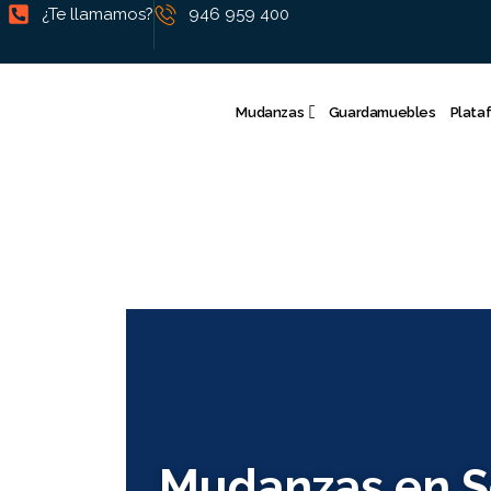
¿Te llamamos?
946 959 400
Mudanzas
Guardamuebles
Plata
Mudanzas en Se