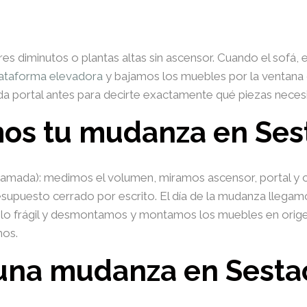
s diminutos o plantas altas sin ascensor. Cuando el sofá, e
ataforma elevadora
y bajamos los muebles por la ventana o
da portal antes para decirte exactamente qué piezas necesi
os tu mudanza en Sest
amada): medimos el volumen, miramos ascensor, portal y cal
upuesto cerrado por escrito. El día de la mudanza llegamo
o frágil y desmontamos y montamos los muebles en origen 
mos.
una mudanza en Sesta