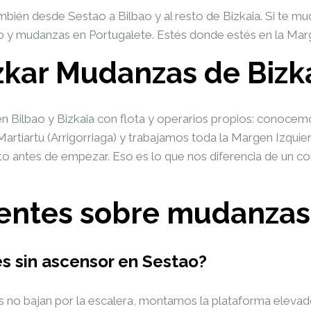
n desde Sestao a Bilbao y al resto de Bizkaia. Si te mud
o
y
mudanzas en Portugalete
. Estés donde estés en la Mar
zkar Mudanzas de Bizk
 Bilbao y Bizkaia
con flota y operarios propios: conocemo
rtiartu (Arrigorriaga) y trabajamos toda la Margen Izquie
ito antes de empezar. Eso es lo que nos diferencia de un
entes sobre mudanzas
s sin ascensor en Sestao?
es no bajan por la escalera, montamos la plataforma elevad