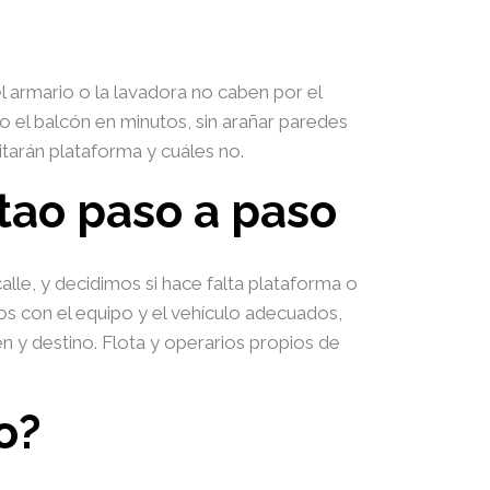
l armario o la lavadora no caben por el
 el balcón en minutos, sin arañar paredes
tarán plataforma y cuáles no.
ao paso a paso
le, y decidimos si hace falta plataforma o
s con el equipo y el vehículo adecuados,
y destino. Flota y operarios propios de
o?