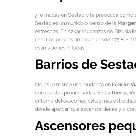
¿Te mudas en Sestao y te preocupa cómo sa
Sestao es un municipio denso de la
Margen
estrechos. En
Azkar Mudanzas de Bizkaia
ll
uno. Los precios arrancan desde 175 € + I
estimaciones infladas.
Barrios de Sesta
No es lo mismo una mudanza en la
Gran Ví
con cuestas pronunciadas. En
La Iberia
,
Ve
entorno del casco hay calles más estrechas
dónde aparcar, qué ascensor tienes y si co
Ascensores pequ