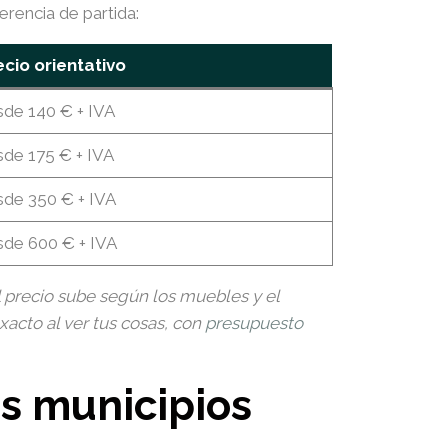
erencia de partida:
ecio orientativo
sde 140 € + IVA
sde 175 € + IVA
sde 350 € + IVA
sde 600 € + IVA
 precio sube según los muebles y el
acto al ver tus cosas, con
presupuesto
s municipios