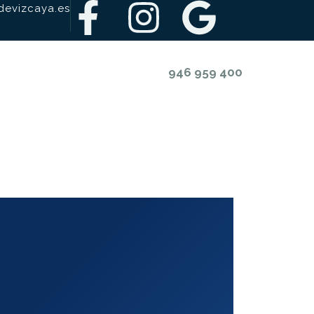
evizcaya.es
946 959 400