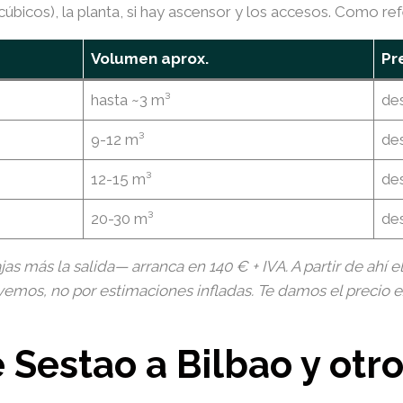
bicos), la planta, si hay ascensor y los accesos. Como ref
Volumen aprox.
Pr
hasta ~3 m³
de
9-12 m³
de
12-15 m³
de
20-30 m³
de
más la salida— arranca en 140 € + IVA. A partir de ahí el
mos, no por estimaciones infladas. Te damos el precio ex
Sestao a Bilbao y otro