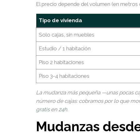
El precio depende del volumen (en metros cú
Tipo de vivienda
Solo cajas, sin muebles
Estudio / 1 habitación
Piso 2 habitaciones
Piso 3-4 habitaciones
La mudanza más pequeña —unas pocas cajas 
número de cajas: cobramos por lo que move
gratis en 24h
.
Mudanzas desde 