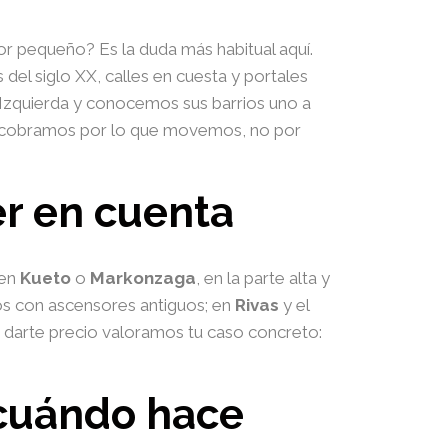
 pequeño? Es la duda más habitual aquí.
del siglo XX, calles en cuesta y portales
zquierda y conocemos sus barrios uno a
s: cobramos por lo que movemos, no por
er en cuenta
 en
Kueto
o
Markonzaga
, en la parte alta y
s con ascensores antiguos; en
Rivas
y el
e darte precio valoramos tu caso concreto:
 cuándo hace