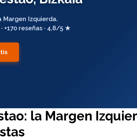
 Margen Izquierda.
· +170 reseñas · 4,8/5 ★
tis
tao: la Margen Izquier
stas