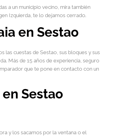
as a un municipio vecino, mira también
gen Izquierda, te lo dejamos cerrado.
aia en Sestao
s las cuestas de Sestao, sus bloques y sus
rda. Más de 15 años de experiencia, seguro
 comparador que te pone en contacto con un
 en Sestao
ora y los sacamos por la ventana o el