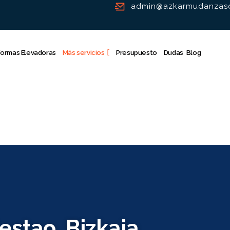
admin@azkarmudanzasd
formas Elevadoras
Más servicios
Presupuesto
Dudas
Blog
stao, Bizkaia