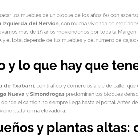
car los muebles de un bloque de los años 60 con ascensor
 Izquierda del Nervión
, con mucha vivienda de mediados 
evamos más de 15 años moviéndonos por toda la Margen I
VA y el total depende de tus muebles y del número de caja
o y lo que hay que ten
a de Txabarri
, con tráfico y comercios a pie de calle, que
ga Nueva
y
Simondrogas
predominan los bloques denso
 donde el camión no siempre llega hasta el portal. Antes d
nviene plataforma elevadora.
eños y plantas altas: