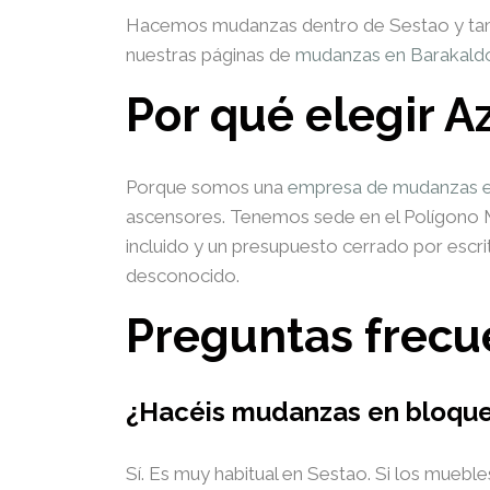
Hacemos mudanzas dentro de Sestao y tambié
nuestras páginas de
mudanzas en Barakald
Por qué elegir A
Porque somos una
empresa de mudanzas en
ascensores. Tenemos sede en el Polígono Ma
incluido y un presupuesto cerrado por escr
desconocido.
Preguntas frecu
¿Hacéis mudanzas en bloque
Sí. Es muy habitual en Sestao. Si los muebl