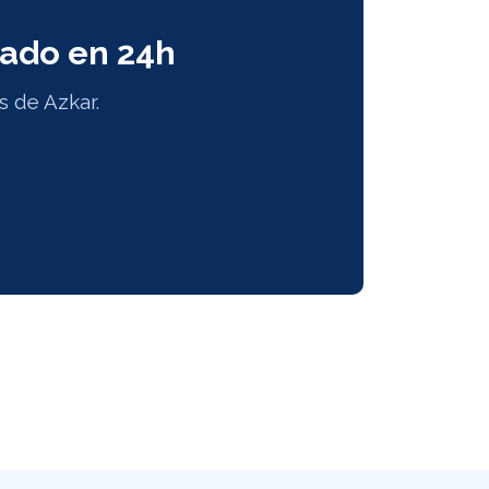
rado en 24h
s de Azkar.