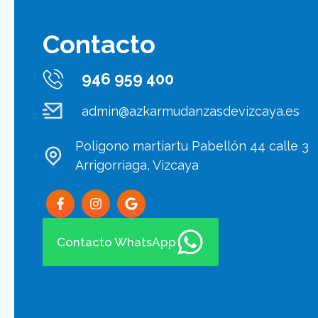
Contacto
946 959 400
admin@azkarmudanzasdevizcaya.es
Poligono martiartu Pabellón 44 calle 3
Arrigorriaga, Vizcaya
Contacto WhatsApp