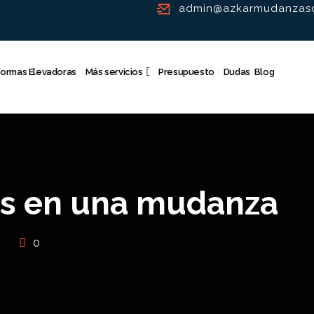
admin@azkarmudanzasd
formas Elevadoras
Más servicios
Presupuesto
Dudas
Blog
as en una mudanza
0