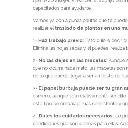
que te aconsejen y realicen el trabajo de l
capacitados para ayudarte.
Vamos ya con algunas pautas que te pueden
realizar el
traslado de plantas en una 
1-
Haz trabajo previo:
Esto quiere decir qu
Elimina las hojas secas y, si puedes, realiza 
2-
No las dejes en las macetas:
Aunque s
que no ocurra nada malo, las macetas son
de lo que puede llegar a ser un tiesto de plá
3-
El papel burbuja puede ser tu gran a
esmero, aunque sea relativamente sencillo,
este tipo de embalaje más consistente y q
4-
Dales los cuidados necesarios:
Lo pri
condiciones que son idóneas para ellas. Ad