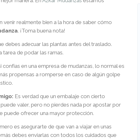
a mejor manera. En
Azkar Mudanzas
estamos
 venir realmente bien a la hora de saber cómo
mudanza
. ¡Toma buena nota!
e debes adecuar las plantas antes del traslado.
la tarea de podar las ramas.
i confías en una empresa de mudanzas, lo normal es
 más propensas a romperse en caso de algún golpe
stico.
migo:
Es verdad que un embalaje con cierto
 puede valer, pero no pierdes nada por apostar por
ue puede ofrecer una mayor protección.
mero es asegurarte de que van a viajar en unas
emás debes enviarlas con todos los cuidados que