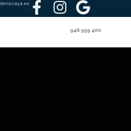
evizcaya.es
946 959 400