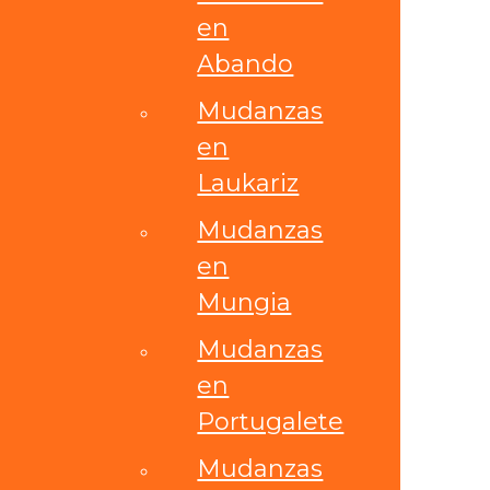
en
Abando
Mudanzas
en
Laukariz
Mudanzas
en
Mungia
Mudanzas
en
Portugalete
Mudanzas