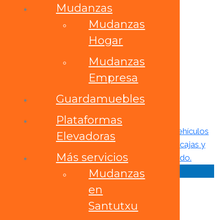
Mudanzas
Mudanzas
Hogar
Mudanzas
Mudanzas
Empresa
Guardamuebles
Plataformas
Elevadoras
Más servicios
Mudanzas
Mudanzas
en
julio 14, 2026
Santutxu