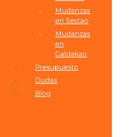
Mudanzas
en Sestao
Mudanzas
en
Galdakao
Presupuesto
Dudas
Blog