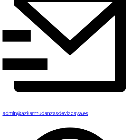
admin@azkarmudanzasdevizcaya.es