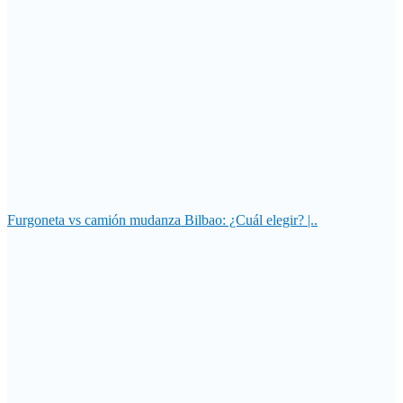
Furgoneta vs camión mudanza Bilbao: ¿Cuál elegir? |..