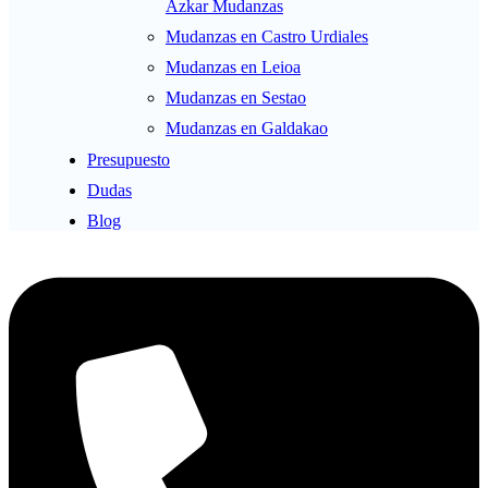
Azkar Mudanzas
Mudanzas en Castro Urdiales
Mudanzas en Leioa
Mudanzas en Sestao
Mudanzas en Galdakao
Presupuesto
Dudas
Blog