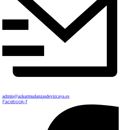
admin@azkarmudanzasdevizcaya.es
Facebook-f