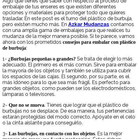
Algo que tienes que saber con respecto al proceso de
embalaje de tus enseres es que existen diferentes
opciones y materiales para proteger todo que quieres
trasladar. En este post es el turno del plástico de burbuja,
pero existen mucho más. En
Azkar Mudanzas
contamos
con una amplia gama de embalajes para que realices tu
mudanza de la mejor manera posible. Si te parece, vamos
ahora con los prometidos
consejos para
embalar con plástico
:
de burbuja
1-
Se trata de elegir lo más
¿Burbujas pequeñas o grandes?
adecuado. El primero es el más común. Sirve para embalar
la mayoría de los objetos y también se utiliza para cubrir
los espacios de las cajas. El segundo, por su parte, es el
más idóneo para lo que sea más frágil. Es perfecto para
grandes objetos, como pueden ser los electrodomésticos,
lámparas o televisores.
2-
. Tienes que lograr que el plástico de
Que no se mueva
burbujas no se desplace. De esa manera, tus pertenencias
estarán protegidas del modo correcto. Apóyate en el celo
o la cinta aislante para conseguirlo.
3-
. Es la mejor
Las burbujas, en contacto con los objetos