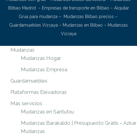
Bilbao Madrid
–
Empresas de transporte en Bilbao
–
Alquilar
Grua para mudanza
–
Mudanzas Bilbao precios
–
Guardamuebles Vizcaya
–
Mudanzas en Bilbao
–
Mudanzas
Vizcaya
Mudanzas
Mudanzas Hogar
Mudanzas Empresa
Guardamuebles
Plataformas Elevadoras
Más servicios
Mudanzas en Santutxu
Mudanzas Barakaldo | Presupuesto Gratis – Azkar
Mudanzas