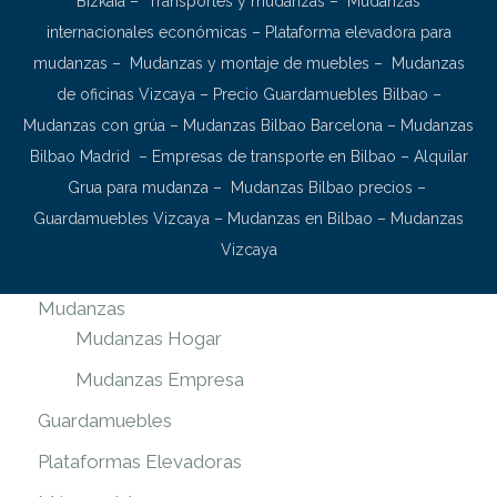
Bizkaia
–
Transportes y mudanzas
–
Mudanzas
internacionales económicas
–
Plataforma elevadora para
mudanzas
–
Mudanzas y montaje de muebles
–
Mudanzas
de oficinas Vizcaya
–
Precio Guardamuebles Bilbao
–
Mudanzas con grúa
–
Mudanzas Bilbao Barcelona
–
Mudanzas
Bilbao Madrid
–
Empresas de transporte en Bilbao
–
Alquilar
Grua para mudanza
–
Mudanzas Bilbao precios
–
Guardamuebles Vizcaya
–
Mudanzas en Bilbao
–
Mudanzas
Vizcaya
Mudanzas
Mudanzas Hogar
Mudanzas Empresa
Guardamuebles
Plataformas Elevadoras