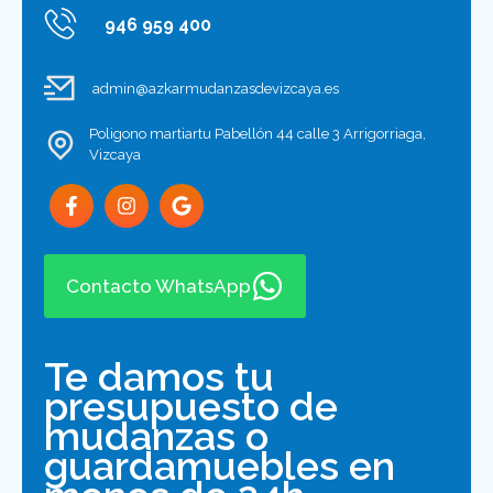
946 959 400
admin@azkarmudanzasdevizcaya.es
Poligono martiartu Pabellón 44 calle 3 Arrigorriaga,
Vizcaya
Contacto WhatsApp
Te damos tu
presupuesto de
mudanzas o
guardamuebles en