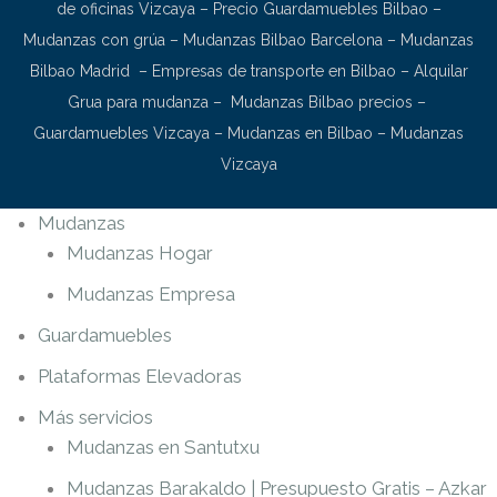
de oficinas Vizcaya
–
Precio Guardamuebles Bilbao
–
Mudanzas con grúa
–
Mudanzas Bilbao Barcelona
–
Mudanzas
Bilbao Madrid
–
Empresas de transporte en Bilbao
–
Alquilar
Grua para mudanza
–
Mudanzas Bilbao precios
–
Guardamuebles Vizcaya
–
Mudanzas en Bilbao
–
Mudanzas
Vizcaya
Mudanzas
Mudanzas Hogar
Mudanzas Empresa
Guardamuebles
Plataformas Elevadoras
Más servicios
Mudanzas en Santutxu
Mudanzas Barakaldo | Presupuesto Gratis – Azkar