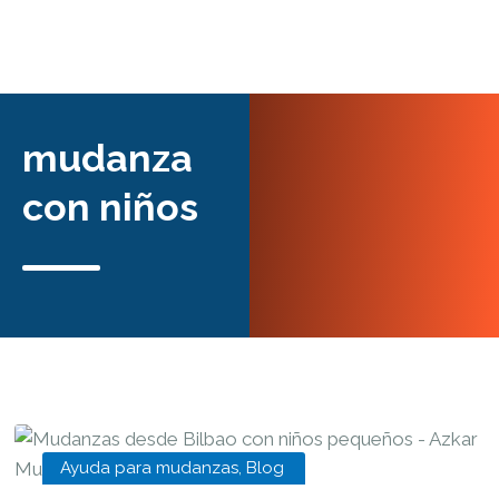
mudanza
con niños
Ayuda para mudanzas
,
Blog