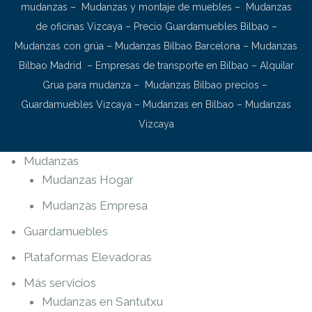
mudanzas
–
Mudanzas y montaje de muebles
–
Mudanzas
de oficinas Vizcaya
–
Precio Guardamuebles Bilbao
–
Mudanzas con grúa
–
Mudanzas Bilbao Barcelona
–
Mudanzas
Bilbao Madrid
–
Empresas de transporte en Bilbao
–
Alquilar
Grua para mudanza
–
Mudanzas Bilbao precios
–
Guardamuebles Vizcaya
–
Mudanzas en Bilbao
–
Mudanzas
Vizcaya
Mudanzas
Mudanzas Hogar
Mudanzas Empresa
Guardamuebles
Plataformas Elevadoras
Más servicios
Mudanzas en Santutxu