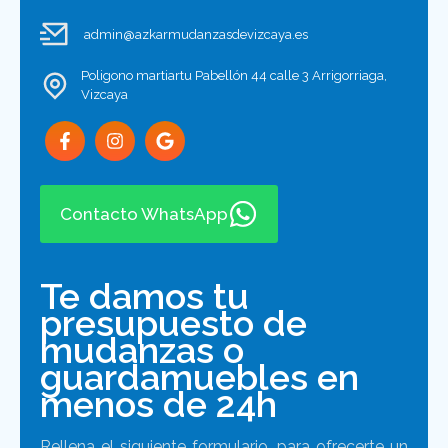
admin@azkarmudanzasdevizcaya.es
Poligono martiartu Pabellón 44 calle 3 Arrigorriaga,
Vizcaya
Contacto WhatsApp
Te damos tu
presupuesto de
mudanzas o
guardamuebles en
menos de 24h
Rellena el siguiente formulario, para ofrecerte un