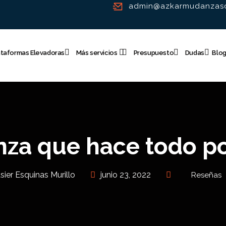
admin@azkarmudanzasd
ataformas Elevadoras
Más servicios
Presupuesto
Dudas
Blo
a que hace todo por
sier Esquinas Murillo
junio 23, 2022
Reseñas