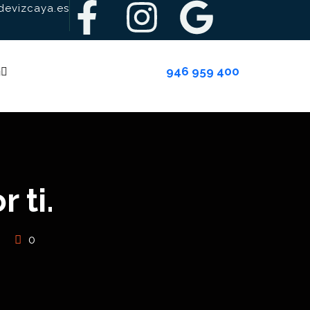
evizcaya.es
946 959 400
g
 ti.
0