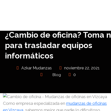
¿Cambio de oficina? Toma 
para trasladar equipos
informáticos
Azkar Mudanzas
noviembre 22, 2021
0
Blog
Como empresa especializada en
mudanzas de oficinas
en Vizcaya
, sabemos mejor que nadie lo dificultoso