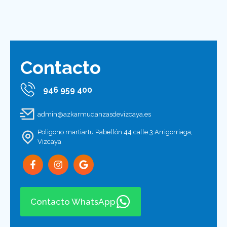
Contacto
946 959 400
admin@azkarmudanzasdevizcaya.es
Poligono martiartu Pabellón 44 calle 3 Arrigorriaga,
Vizcaya
Contacto WhatsApp