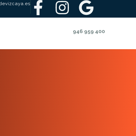
evizcaya.es
946 959 400