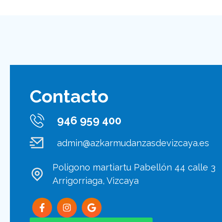
Contacto
946 959 400
admin@azkarmudanzasdevizcaya.es
Poligono martiartu Pabellón 44 calle 3
Arrigorriaga, Vizcaya