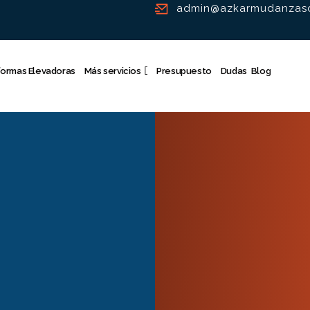
admin@azkarmudanzasd
formas Elevadoras
Más servicios
Presupuesto
Dudas
Blog