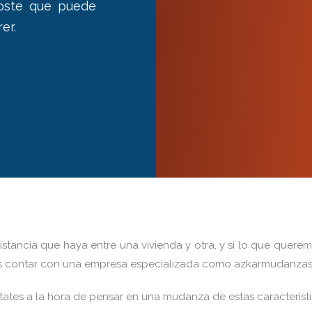
 coste que puede
er.
stancia que haya entre una vivienda y otra, y si lo que quer
r es contar con una empresa especializada como azkarmudanzas
tates a la hora de pensar en una mudanza de estas característ