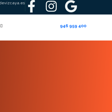
evizcaya.es
946 959 400
g