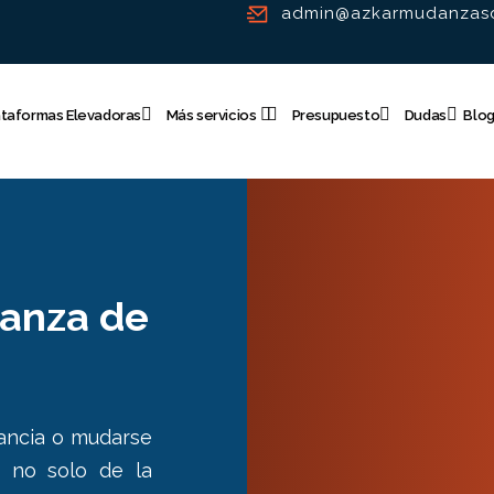
admin@azkarmudanzasd
ataformas Elevadoras
Más servicios
Presupuesto
Dudas
Blo
anza de
ancia o mudarse
, no solo de la